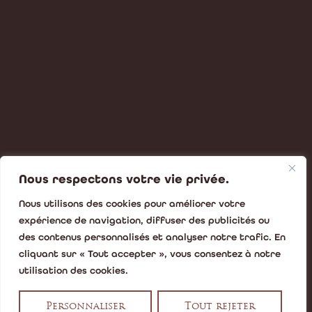
Nous respectons votre vie privée.
Nous utilisons des cookies pour améliorer votre
expérience de navigation, diffuser des publicités ou
des contenus personnalisés et analyser notre trafic. En
cliquant sur « Tout accepter », vous consentez à notre
utilisation des cookies.
Personnaliser
Tout rejeter