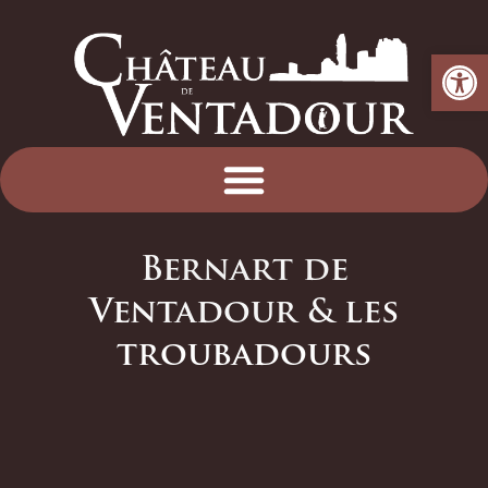
Aller
au
contenu
Ouv
Bernart de
Ventadour & les
troubadours