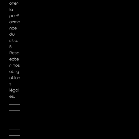
orer
la
perf
orma
nce
du
site.
5.
Resp
ecte
r nos
oblig
ation
s
légal
es.
_____
_____
_____
_____
_____
_____