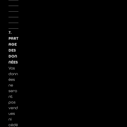
_____
_____
_____
_____
_____
7.
PART
AGE
DES
DON
NÉES
Vos
donn
ées
ne
sero
nt
pas
vend
ues
ni
cédé