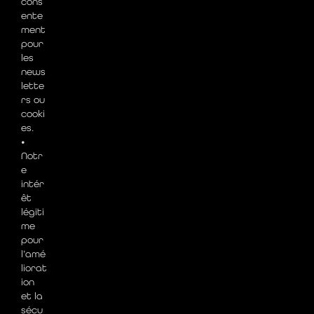
cons
ente
ment
pour
les
news
lette
rs ou
cooki
es.
•
Notr
e
intér
êt
légiti
me
pour
l’amé
liorat
ion
et la
sécu