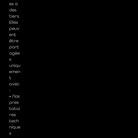
es à
des
tiers.
Elles
peuv
ent
être
part
agée
s
uniqu
emen
t
avec
:
• Nos
pres
tatai
res
tech
nique
s