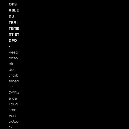
ONS
ABLE
DU
TRAI
TEME
NT ET
DPO
•
Resp
onsa
ble
du
trait
emen
t :
Offic
e de
Touri
sme
Vent
adou
r-