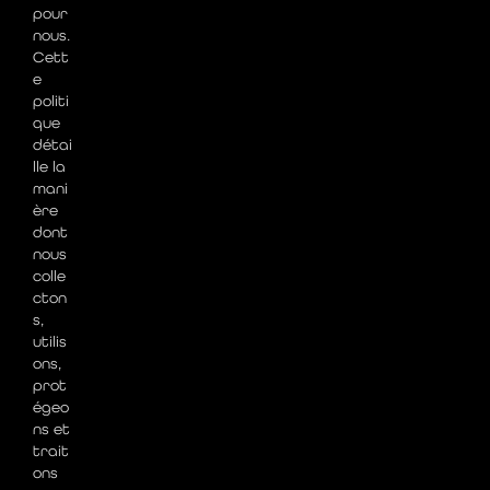
pour
nous.
Cett
e
politi
que
détai
lle la
mani
ère
dont
nous
colle
cton
s,
utilis
ons,
prot
égeo
ns et
trait
ons