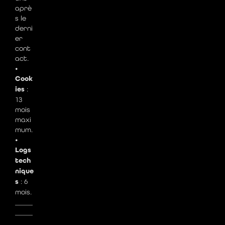
aprè
s le
derni
er
cont
act.
•
Cook
ies
:
13
mois
maxi
mum.
•
Logs
tech
nique
s
: 6
mois.
_____
_____
_____