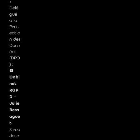
•
Délé
gué
à la
Prot
ectio
n des
Donn
ées
(DPO
) :
EI
Cabi
net
RGP
D –
Julie
Bess
ague
t
3 rue
Jose