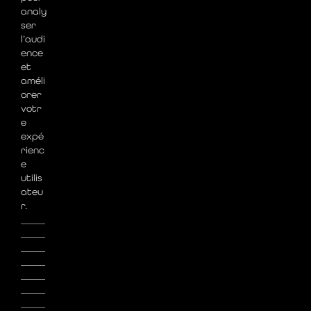
analy
ser
l’audi
ence
et
améli
orer
votr
e
expé
rienc
e
utilis
ateu
r.
_____
_____
_____
_____
_____
_____
_____