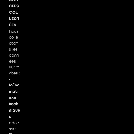
NÉES
COL
LECT
ÉES
Nous
colle
cton
s les
donn
ées
suiva
ntes :
•
Infor
mati
ons
tech
nique
s
:
adre
sse