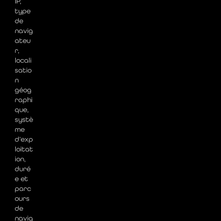
IP,
type
de
navig
ateu
r,
locali
satio
n
géog
raphi
que,
systè
me
d’exp
loitat
ion,
duré
e et
parc
ours
de
navig