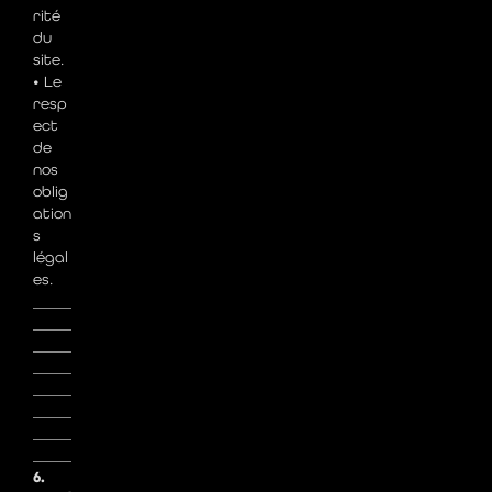
rité
du
site.
• Le
resp
ect
de
nos
oblig
ation
s
légal
es.
_____
_____
_____
_____
_____
_____
_____
_____
6.