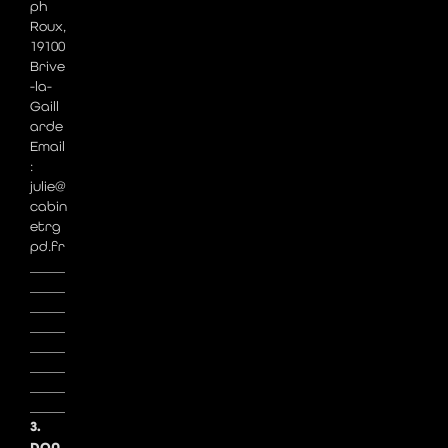
ph
Roux,
19100
Brive
-la-
Gaill
arde
Email
:
julie@
cabin
etrg
pd.fr
_____
_____
_____
_____
_____
_____
_____
_____
3.
DON