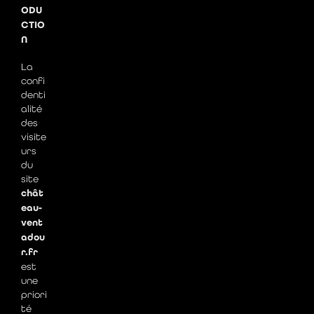
ODU
CTIO
N
La
confi
denti
alité
des
visite
urs
du
site
chât
eau-
vent
adou
r.fr
est
une
priori
té