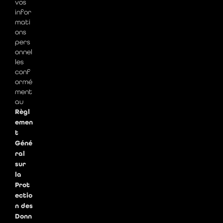
vos
infor
mati
ons
pers
onnel
les
conf
ormé
ment
au
Règl
emen
t
Géné
ral
sur
la
Prot
ectio
n des
Donn