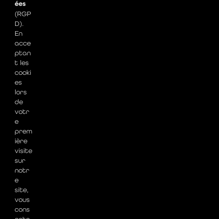
ées
(RGP
D).
En
acce
ptan
t les
cooki
es
lors
de
votr
e
prem
ière
visite
sur
notr
e
site,
vous
cons
ente