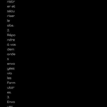
nistr
er et
sécu
riser
le
site.
2.
Répo
ndre
à vos
dem
ande
s
envo
yées
via
les
form
ulair
es.
3.
Envo
yer