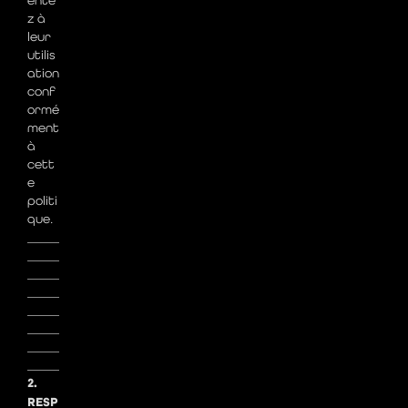
z à
leur
utilis
ation
conf
ormé
ment
à
cett
e
politi
que.
_____
_____
_____
_____
_____
_____
_____
_____
2.
RESP