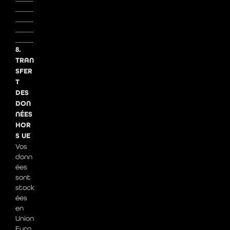
_____
_____
_____
_____
8.
TRAN
SFER
T
DES
DON
NÉES
HOR
S UE
Vos
donn
ées
sont
stock
ées
en
Union
Euro