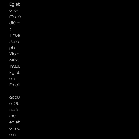
Eglet
ons-
Moné
dière
s
1 rue
Jose
ph
Viala
neix,
19300
Eglet
ons
Email
:
accu
eil@t
ouris
me-
eglet
ons.c
om