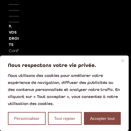
_____
_____
_____
_____
9.
VOS
DROI
TS
Conf
ormé
ment
Nous respectons votre vie privée.
au
RGP
Nous utilisons des cookies pour améliorer votre
D,
expérience de navigation, diffuser des publicités ou
vous
des contenus personnalisés et analyser notre trafic. En
dispo
cliquant sur « Tout accepter », vous consentez à notre
sez
des
utilisation des cookies.
droit
s
Personnaliser
Tout rejeter
Accepter tout
suiva
nts :