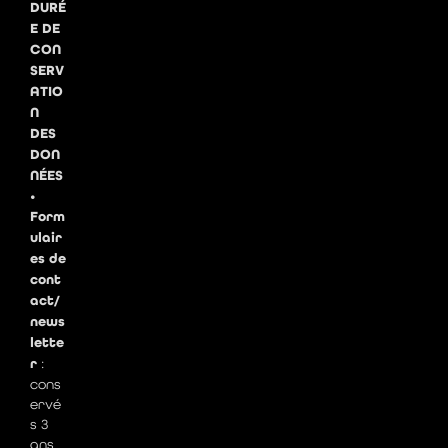
DURÉ
E DE
CON
SERV
ATIO
N
DES
DON
NÉES
•
Form
ulair
es de
cont
act/
news
lette
r
:
cons
ervé
s 3
ans