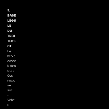
_____
_____
5.
BASE
LÉGA
LE
DU
TRAI
TEME
NT
Le
trait
emen
t des
donn
ées
repo
se
sur :
•
Votr
e