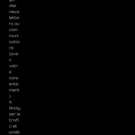
des
news
lette
rs ou
com
muni
catio
ns
(ave
c
votr
e
cons
ente
ment
).
4.
Analy
ser le
trafi
c et
améli