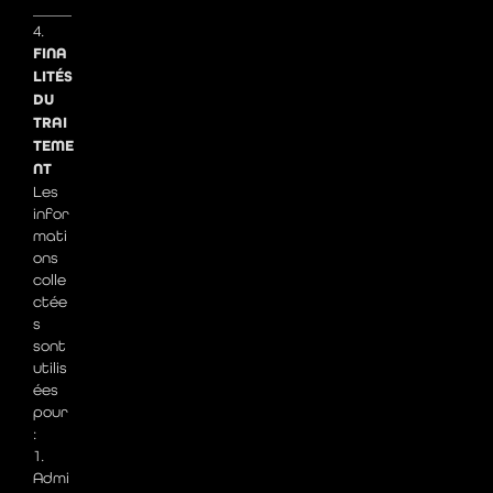
_____
4.
FINA
LITÉS
DU
TRAI
TEME
NT
Les
infor
mati
ons
colle
ctée
s
sont
utilis
ées
pour
:
1.
Admi